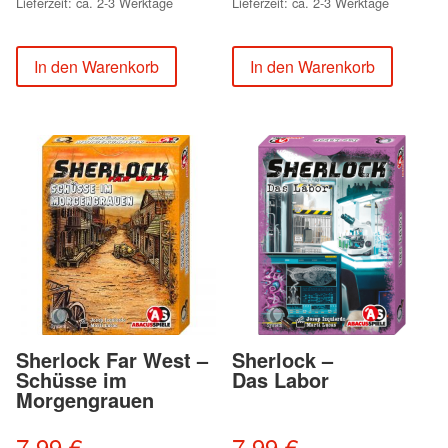
Lieferzeit: ca. 2-3 Werktage
Lieferzeit: ca. 2-3 Werktage
In den Warenkorb
In den Warenkorb
Sherlock Far West –
Sherlock –
Schüsse im
Das Labor
Morgengrauen
7,99
€
7,99
€