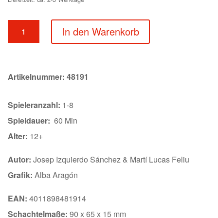
Sherlock
In den Warenkorb
–
Letzter
Aufruf
Menge
Artikelnummer:
48191
Spieleranzahl:
1-8
Spieldauer:
60 Min
Alter:
12+
Autor:
Josep Izquierdo Sánchez & Martí Lucas Feliu
Grafik:
Alba Aragón
EAN:
4011898481914
Schachtelmaße:
90 x 65 x 15 mm