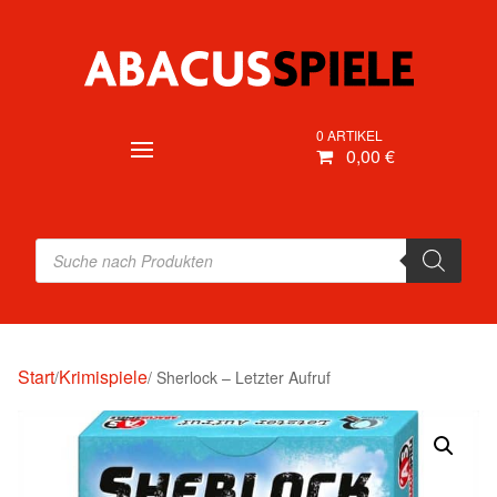
0 ARTIKEL
0,00 €
Products
search
Start
Krimispiele
/
/ Sherlock – Letzter Aufruf