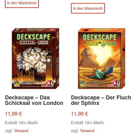
In den Warenkorb
In den Warenkorb
Deckscape – Das
Deckscape – Der Fluch
Schicksal von London
der Sphinx
11,99
€
11,99
€
Enthält 19% MwSt
Enthält 19% MwSt
zzgl.
Versand
zzgl.
Versand