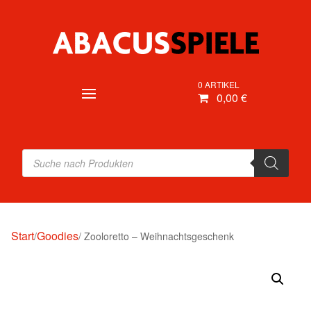
0 ARTIKEL
0,00 €
Products
search
Start
Goodies
/
/ Zooloretto – Weihnachtsgeschenk