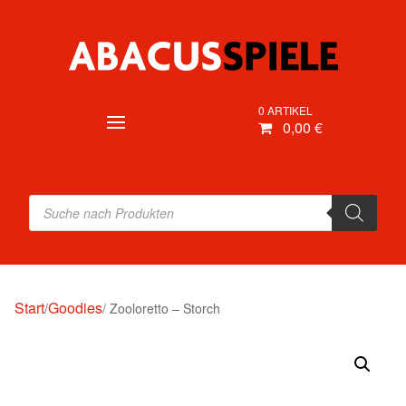
0 ARTIKEL
0,00 €
Products
search
Start
Goodies
/
/ Zooloretto – Storch