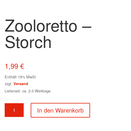
Zooloretto –
Storch
1,99
€
Enthält 19% MwSt
zzgl.
Versand
Lieferzeit: ca. 2-3 Werktage
Zooloretto
In den Warenkorb
–
Storch
Menge