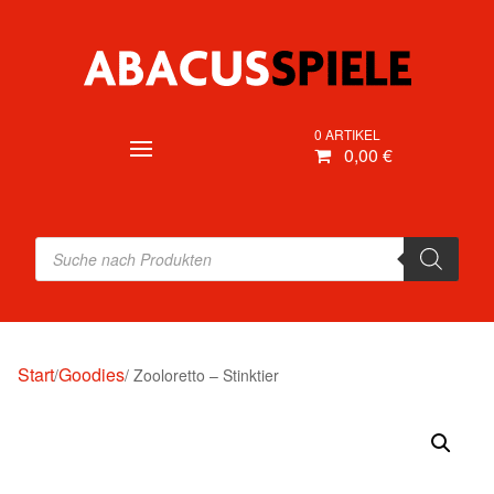
0 ARTIKEL
0,00 €
Products
search
Start
Goodies
/
/ Zooloretto – Stinktier