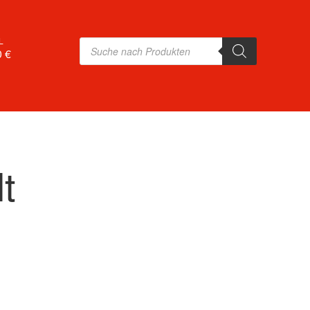
L
Products
search
0 €
t