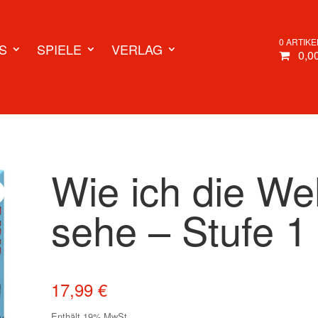
0 ARTIKE
S
SPIELE
VERLAG
0,0
Wie ich die Wel
sehe – Stufe 1
17,99
€
Enthält 19% MwSt