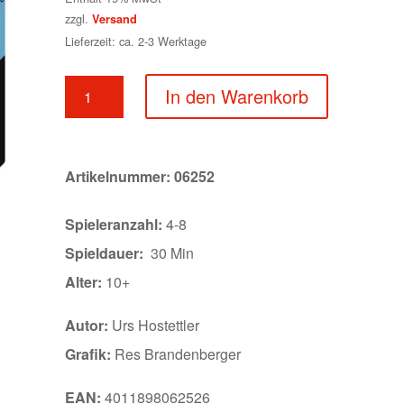
zzgl.
Versand
Lieferzeit: ca. 2-3 Werktage
Wie
In den Warenkorb
ich
die
Welt
sehe
Artikelnummer:
06252
-
Stufe
Spieleranzahl:
4-8
1
Menge
Spieldauer:
30 Min
Alter:
10+
Autor:
Urs Hostettler
Grafik:
Res Brandenberger
EAN:
4011898062526