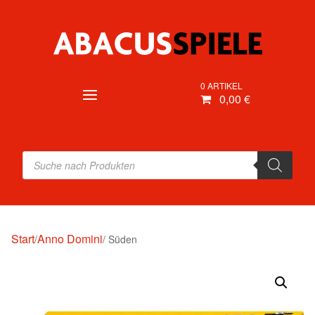
0 ARTIKEL
0,00 €
Products
search
Start
Anno Domini
/
/ Süden