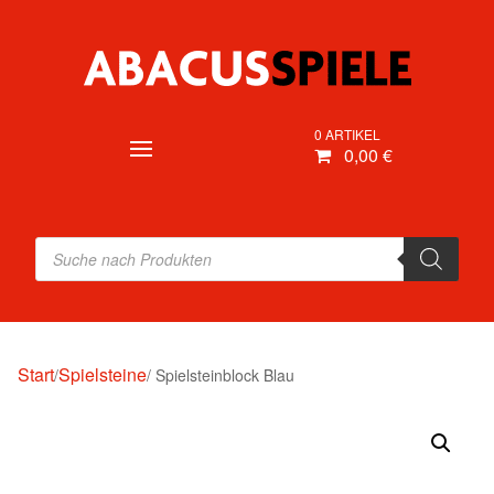
0 ARTIKEL
0,00 €
Products
search
Start
Spielsteine
/
/ Spielsteinblock Blau