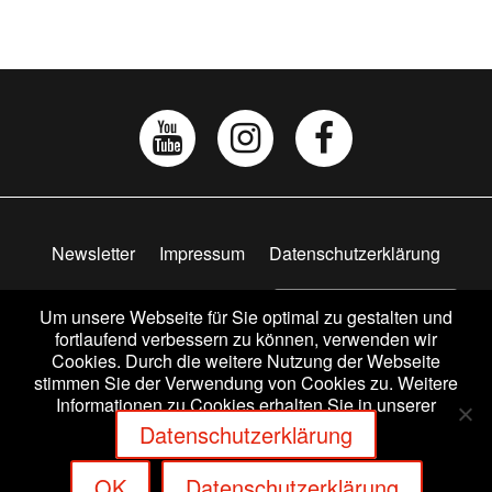
Newsletter
Impressum
Datenschutzerklärung
AGB
Widerrufsbelehrung
Vertrag widerrufen
Um unsere Webseite für Sie optimal zu gestalten und
fortlaufend verbessern zu können, verwenden wir
Cookies. Durch die weitere Nutzung der Webseite
stimmen Sie der Verwendung von Cookies zu. Weitere
Informationen zu Cookies erhalten Sie in unserer
© ABACUSSPIELE VERLAGS GMBH & CO. KG |
Datenschutzerklärung
SCHOPENHAUERSTR. 41 | D-63303 DREIEICH
OK
Datenschutzerklärung