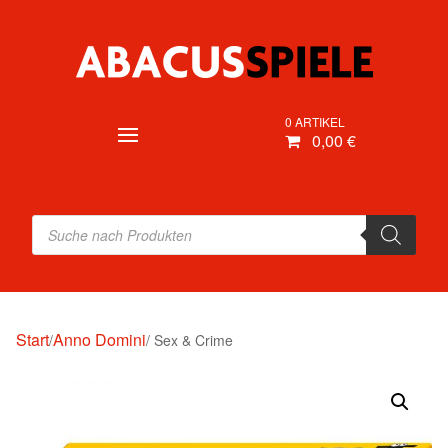
0 ARTIKEL
0,00 €
Products
search
Start
Anno Domini
/
/ Sex & Crime