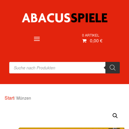
0 ARTIKEL
0,00 €
Products
search
Start
/ Münzen