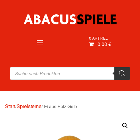
0 ARTIKEL
0,00 €
Products
search
Start
Spielsteine
/
/ Ei aus Holz Gelb