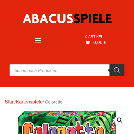
0 ARTIKEL
0,00 €
Products
search
Start
Kartenspiele
/
/ Coloretto