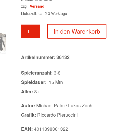
zzgl.
Versand
Lieferzeit: ca. 2-3 Werktage
BANG!
In den Warenkorb
The
Dice
Game
Menge
Artikelnummer:
36132
Spieleranzahl:
3-8
Spieldauer:
15 Min
Alter:
8+
Autor:
Michael Palm / Lukas Zach
Grafik:
Riccardo Pieruccini
EAN:
4011898361322