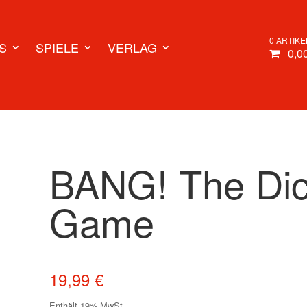
0 ARTIKE
S
SPIELE
VERLAG
0,0
BANG! The Di
Game
19,99
€
Enthält 19% MwSt