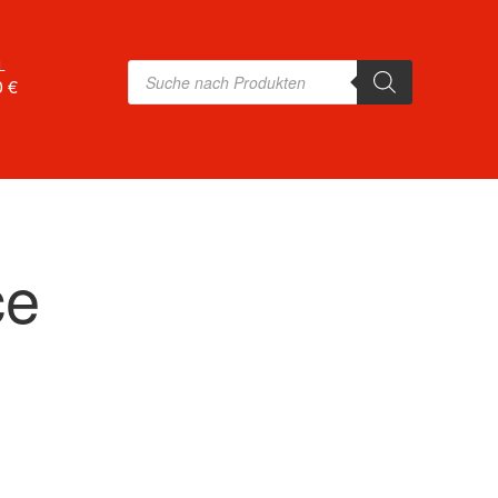
L
Products
search
0 €
ce