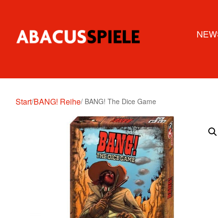
NEW
Start
BANG! Reihe
/
/ BANG! The Dice Game