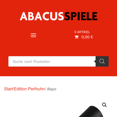
0 ARTIKEL
0,00 €
Products
search
Start
Edition Perlhuhn
/
/ Alapo