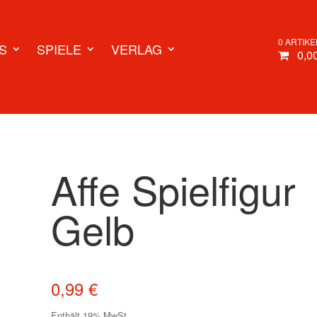
0 ARTIKE
S
SPIELE
VERLAG
0,0
Affe Spielfigur
Gelb
0,99
€
Enthält 19% MwSt