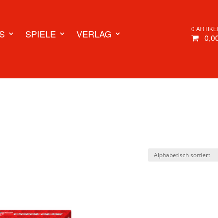
0 ARTIKE
S
SPIELE
VERLAG
0,0