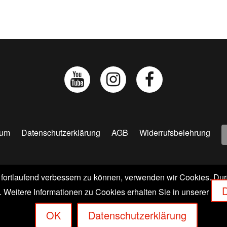
sum
Datenschutzerklärung
AGB
Widerrufsbelehrung
 fortlaufend verbessern zu können, verwenden wir Cookies. Du
 VERLAGS GMBH & CO. KG | SCHOPENHAUERSTR. 41 | D
D
Weitere Informationen zu Cookies erhalten Sie in unserer
OK
Datenschutzerklärung