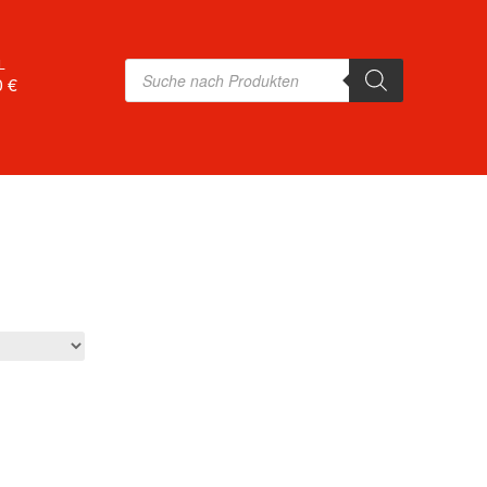
L
Products
search
0 €