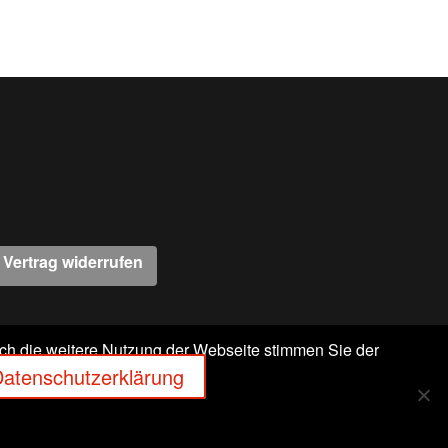
Vertrag widerrufen
rch die weitere Nutzung der Webseite stimmen Sie der
-63303 DREIEICH
atenschutzerklärung