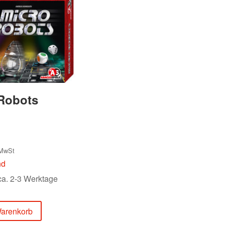
Robots
 MwSt
nd
 ca. 2-3 Werktage
Warenkorb