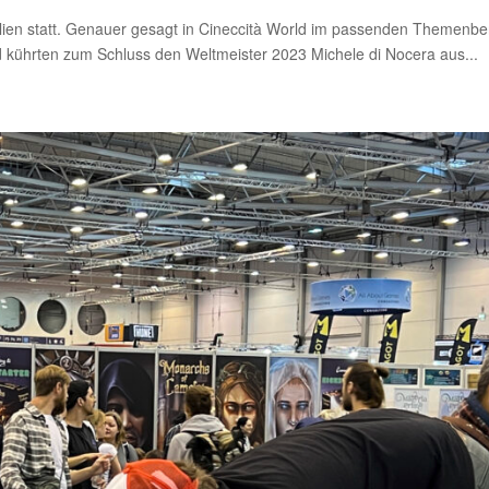
lien statt. Genauer gesagt in Cineccità World im passenden Themenbe
d kührten zum Schluss den Weltmeister 2023 Michele di Nocera aus...