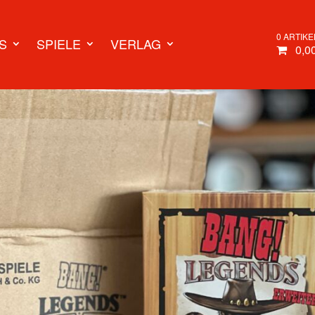
0 ARTIKE
S
SPIELE
VERLAG
0,0