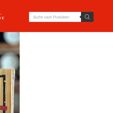
L
Products
search
0 €